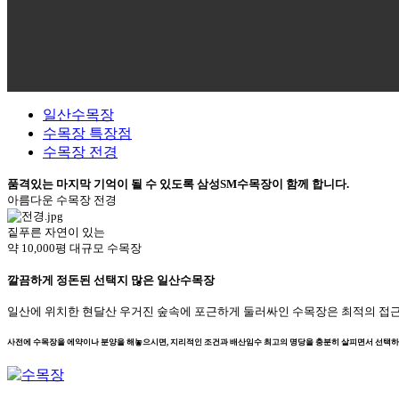
일산수목장
수목장 특장점
수목장 전경
품격있는 마지막 기억이 될 수 있도록 삼성SM수목장이 함께 합니다.
아름다운 수목장 전경
짙푸른 자연이 있는
약 10,000평 대규모
수목장
깔끔하게 정돈된 선택지 많은 일산수목장
일산에 위치한 현달산 우거진 숲속에 포근하게 둘러싸인 수목장은 최적의 접근
사전에 수목장을 에약이나 분양을 해놓으시면, 지리적인 조건과 배산임수 최고의 명당을 충분히 살피면서 선택하