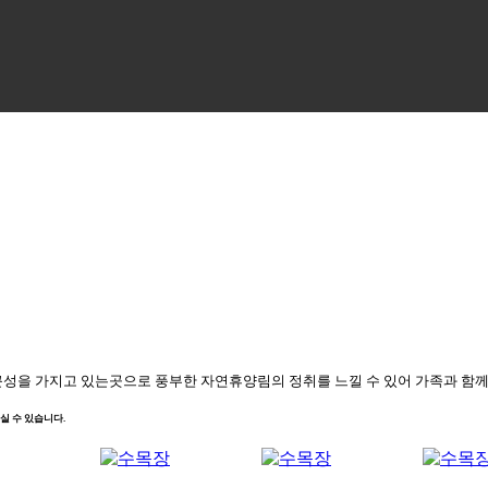
성을 가지고 있는곳으로 풍부한 자연휴양림의 정취를 느낄 수 있어 가족과 함께 
실 수 있습니다.