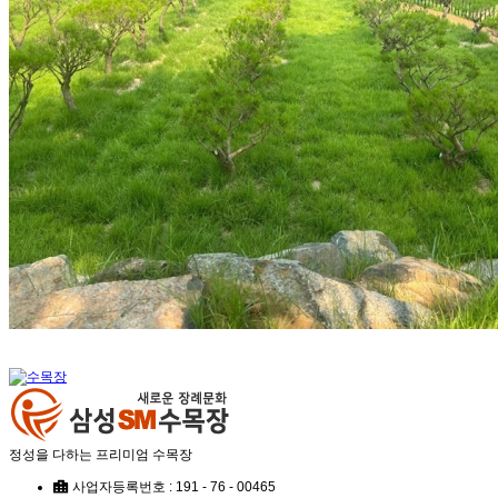
정성을 다하는 프리미엄 수목장
사업자등록번호 : 191 - 76 - 00465