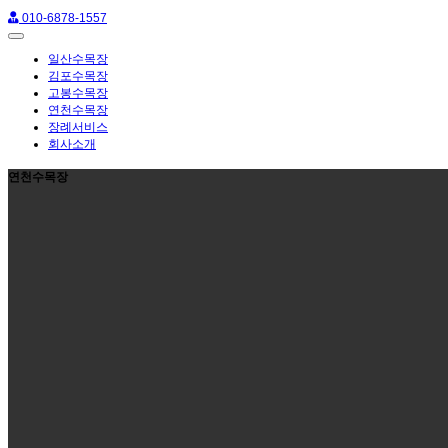
010-6878-1557
일산수목장
김포수목장
고봉수목장
연천수목장
장례서비스
회사소개
연천수목장