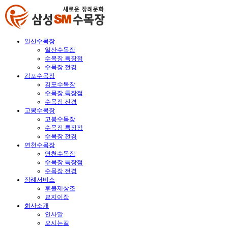
메
뉴
건
너
일산수목장
뛰
일산수목장
기
수목장 특장점
수목장 전경
김포수목장
김포수목장
수목장 특장점
수목장 전경
고봉수목장
고봉수목장
수목장 특장점
수목장 전경
연천수목장
연천수목장
수목장 특장점
수목장 전경
장례서비스
후불제상조
묘지이장
회사소개
인사말
오시는길